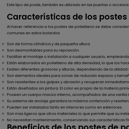
Este tipo de poste, también es utilizado en las puertas o accesos
Características de los postes 
Al hacer referencia a los postes de polietileno se debe consider
comunes en estos bolardos.
Son de forma cilíndrica y de pequeña altura.
Son desmontables para su reposición.
Facilitan el montaje o instalación a cualquier usuario, emplean
Están elaborados en polietileno de alta densidad, lo que los ha
Existen diferentes grosores y alturas, dependiendo de la utilid
Son elementos ideales para zonas de reducido espacio y tamaño
Son resistentes a los golpes y abrasión y recuperan inmediatamen
Están diseñados sin pintura. El color es propio de la materia pri
Poseen un cuerpo macizo interno, acompañados de una varilla me
Su sistema de anclaje garantiza la máxima contención y resiste
Pueden ser instalados tanto en interiores como en exteriores.
Son mas ligeros que otros materiales lo que permite que su inst
No necesitan mantenimiento, conservando sus características fí
Beneficios de los postes de po