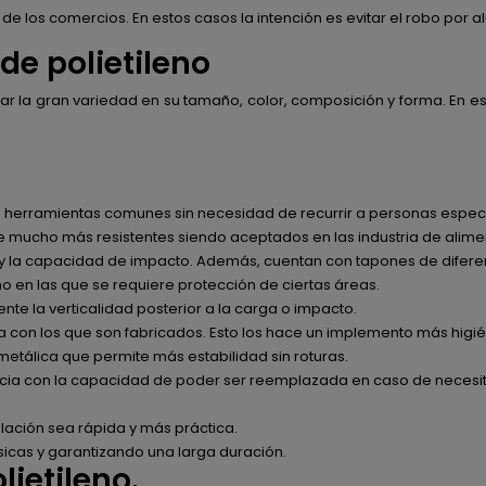
 de los comercios. En estos casos la intención es evitar el robo por a
de polietileno
ar la gran variedad en su tamaño, color, composición y forma. En est
do herramientas comunes sin necesidad de recurrir a personas espec
ce mucho más resistentes siendo aceptados en las industria de alime
ad y la capacidad de impacto. Además, cuentan con tapones de difere
 en las que se requiere protección de ciertas áreas.
te la verticalidad posterior a la carga o impacto.
ma con los que son fabricados. Esto los hace un implemento más higién
tálica que permite más estabilidad sin roturas.
ncia con la capacidad de poder ser reemplazada en caso de necesit
alación sea rápida y más práctica.
sicas y garantizando una larga duración.
lietileno.