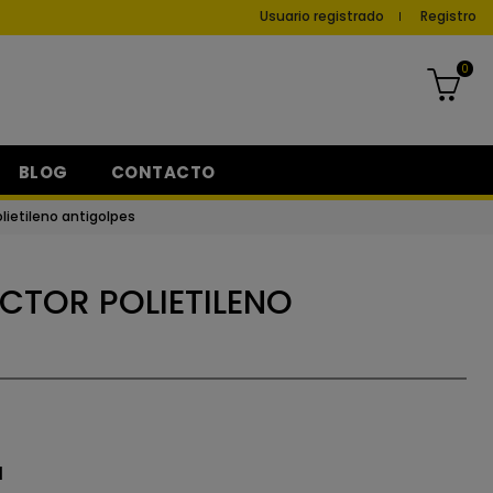
Usuario registrado
Registro
0
BLOG
CONTACTO
lietileno antigolpes
CTOR POLIETILENO
d