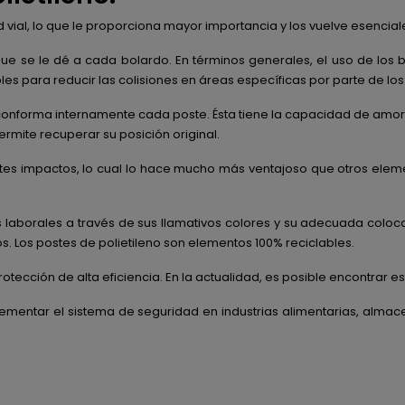
ial, lo que le proporciona mayor importancia y los vuelve esencial
ue se le dé a cada bolardo. En términos generales, el uso de los b
s para reducir las colisiones en áreas específicas por parte de los 
 conforma internamente cada poste. Ésta tiene la capacidad de amort
ermite recuperar su posición original.
antes impactos, lo cual lo hace mucho más ventajoso que otros eleme
 laborales a través de sus llamativos colores y su adecuada coloca
s. Los postes de polietileno son elementos 100% reciclables.
otección de alta eficiencia. En la actualidad, es posible encontrar e
mentar el sistema de seguridad en industrias alimentarias, almacen