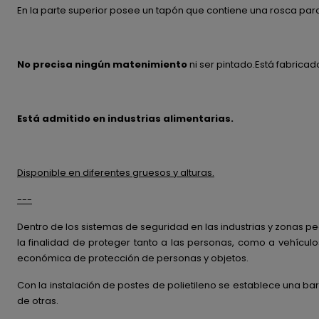
En la parte superior posee un tapón que contiene una rosca para r
No precisa ningún matenimiento
ni ser pintado.Está fabricado
Está admitido en industrias alimentarias.
Disponible en diferentes gruesos y alturas.
---
Dentro de los sistemas de seguridad en las industrias y zonas p
la finalidad de proteger tanto a las personas, como a vehícu
económica de protección de personas y objetos.
Con la instalación de postes de polietileno se establece una bar
de otras.