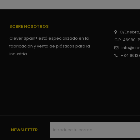
SOBRE NOSOTROS
C/Enebro,
Clever Spain® está especializado en la
C.P. 46980-
fabricación y venta de plásticos para la
info@cle
industria.
+34 9613
NEWSLETTER