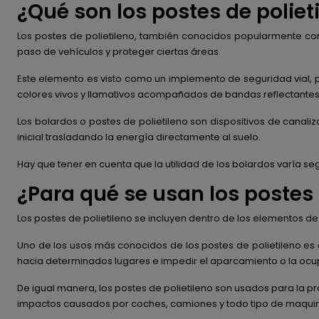
¿Qué son los postes de poliet
Los postes de polietileno, también conocidos popularmente como
paso de vehículos y proteger ciertas áreas.
Este elemento es visto como un implemento de seguridad vial, p
colores vivos y llamativos acompañados de bandas reflectantes 
Los bolardos o postes de polietileno son dispositivos de canal
inicial trasladando la energía directamente al suelo.
Hay que tener en cuenta que la utilidad de los bolardos varía se
¿Para qué se usan los postes 
Los postes de polietileno se incluyen dentro de los elementos d
Uno de los usos más conocidos de los postes de polietileno es 
hacia determinados lugares e impedir el aparcamiento o la ocu
De igual manera, los postes de polietileno son usados para la p
impactos causados por coches, camiones y todo tipo de maqui