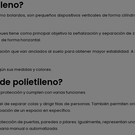
ileno?
 bolardos, son pequeños dispositivos verticales de forma cilíndric
ues tiene como principal objetivo la señalización y separación de
de forma horizontal.
ización que van anclados al suelo para obtener mayor estabilidad. A
gún sus medidas y colores.
de polietileno?
e protección y cumplen con varias funciones.
el de separar colas y dirigir filas de personas. También permiten o
pación de un espacio en específico.
rotección de puertas, paredes o pilares. Igualmente, representan un
naria manual o automatizada.