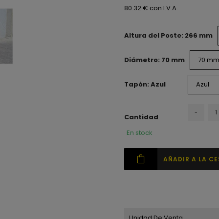
80.32 € con I.V.A
Altura del Poste: 266 mm
Diámetro: 70 mm
Tapón: Azul
-
Cantidad
En stock
AÑADIR A LA C
Unidad De Venta