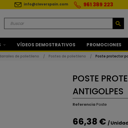
961 389 223
info@cleverspain.com
search
S
VÍDEOS DEMOSTRATIVOS
PROMOCIONES
arrailes de polietileno
Postes de polietileno
Poste protector po
POSTE PROTE
ANTIGOLPES
Referencia
Poste
66,38 €
/ Unida