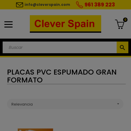
961 389 223
info@cleverspain.com
0
search
PLACAS PVC ESPUMADO GRAN
FORMATO
Relevancia
