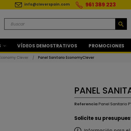
961 389 223
info@cleverspain.com
search
S
VÍDEOS DEMOSTRATIVOS
PROMOCIONES
 Economy Clever
Panel Sanitario EconomyClever
PANEL SANI
Referencia
Panel Sanitario
Solicite su presupues
Información para el