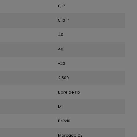
0,17
-6
5·10
40
40
-20
2.500
Libre de Pb
M1
Bs2d0
Marcado CE