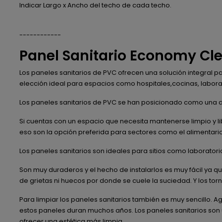
Indicar Largo x Ancho del techo de cada techo.
------------
Panel Sanitario Economy Cl
Los paneles sanitarios de PVC ofrecen una solución integral p
elección ideal para espacios como hospitales,cocinas, laborato
Los paneles sanitarios de PVC se han posicionado como una d
Si cuentas con un espacio que necesita mantenerse limpio y lib
eso son la opción preferida para sectores como el alimentario, el
Los paneles sanitarios son ideales para sitios como laborato
Son muy duraderos y el hecho de instalarlos es muy fácil ya 
de grietas ni huecos por donde se cuele la suciedad. Y los tor
Para limpiar los paneles sanitarios también es muy sencillo. A
estos paneles duran muchos años. Los paneles sanitarios son u
ofrecer una estética más limpia.