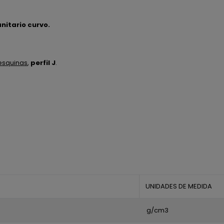
anitario curvo.
 esquinas
,
perfil J
.
UNIDADES DE MEDIDA
g/cm3