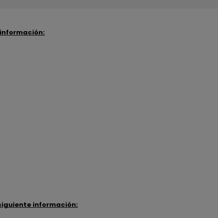
 información:
siguiente información: