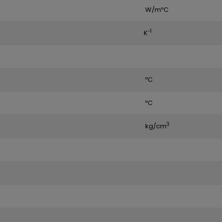
W/mºC
-1
K
ºC
ºC
3
kg/cm