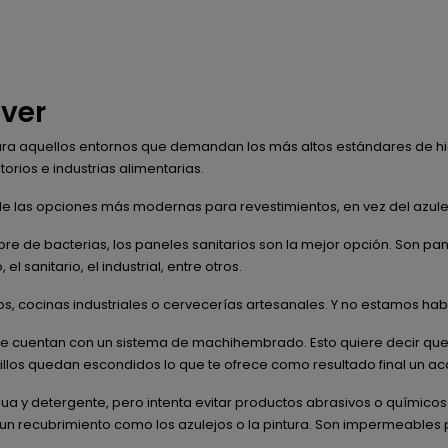
ever
ara aquellos entornos que demandan los más altos estándares de higi
rios e industrias alimentarias.
e las opciones más modernas para revestimientos, en vez del azule
re de bacterias, los paneles sanitarios son la mejor opción. Son pan
 sanitario, el industrial, entre otros.
rios, cocinas industriales o cervecerías artesanales. Y no estamos 
que cuentan con un sistema de machihembrado. Esto quiere decir que
nillos quedan escondidos lo que te ofrece como resultado final un ac
gua y detergente, pero intenta evitar productos abrasivos o químicos
n recubrimiento como los azulejos o la pintura. Son impermeables pe