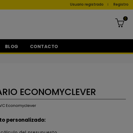
Usuario registrado
Registro
0
BLOG
CONTACTO
TARIO ECONOMYCLEVER
 PVC Economyclever
to personalizado:
 cálculo del presupuesto