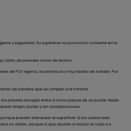
ene y seguridad. Su superficie no porosa los convierte en la
jo, tanto de paredes como de techos..
eles de PCV ligeros, económicos y muy fáciles de instalar. Por
hablando de paneles que se rompen a la mínima.
 los paneles encajan entre sí como piezas de un puzzle. Nada
abado limpio, bonito y sin complicaciones.
 porque pueden estropear la superficie. Si los cuidas bien
ro no aíslan, aunque sí que ayudan a reducir el ruido y a