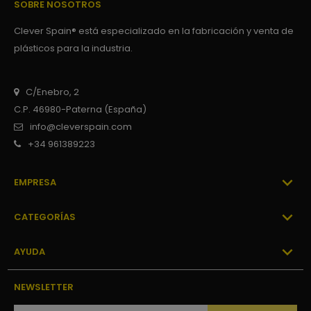
SOBRE NOSOTROS
Clever Spain® está especializado en la fabricación y venta de
plásticos para la industria.
C/Enebro, 2
C.P. 46980-Paterna (España)
info@cleverspain.com
+34 961389223

EMPRESA

CATEGORÍAS

AYUDA
NEWSLETTER