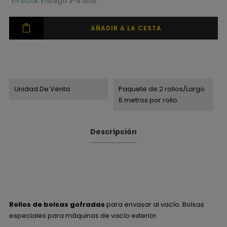
En stock
Entrega 3-4 días
AÑADIR A LA CESTA
Unidad De Venta
Paquete de 2 rollos/Largo
6 metros por rollo
Descripción
Rollos de bolsas gofradas
para envasar al vacío. Bolsas
especiales para máquinas de vacío exterior.