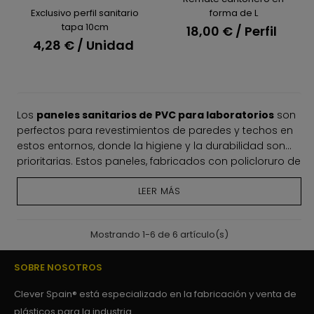
Exclusivo perfil sanitario
forma de L
tapa 10cm
18,00 € / Perfil
4,28 € / Unidad
Los
paneles sanitarios de PVC para laboratorios
son
perfectos para revestimientos de paredes y techos en
estos entornos, donde la higiene y la durabilidad son
prioritarias. Estos paneles, fabricados con policloruro de
A continuación, vamos a ver con detalle las
vinilo (PVC), cumplen con las exigentes normas de
características y ventajas de los paneles sanitarios de
LEER MÁS
limpieza y seguridad de los laboratorios y por eso son
PVC en laboratorios.
una opción cada vez más popular en este tipo de
instalaciones.
Características de los
Mostrando 1-6 de 6 artículo(s)
paneles sanitarios de PVC
SOBRE NOSOTROS
para laboratorios
Clever Spain® está especializado en la fabricación y venta de
1. Fácil mantenimiento y limpieza
plásticos para la industria.