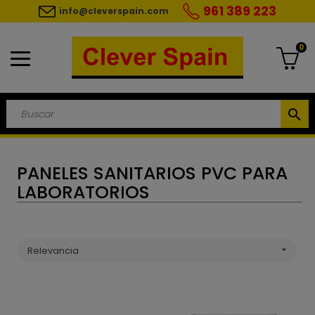
961 389 223
info@cleverspain.com
0
search
PANELES SANITARIOS PVC PARA
LABORATORIOS
Relevancia
