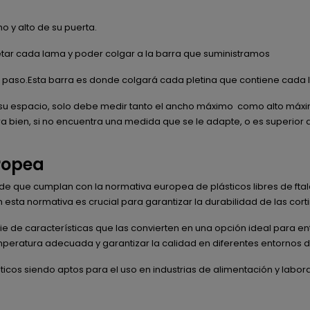
 y alto de su puerta.
jetar cada lama y poder colgar a la barra que suministramos
de paso.Esta barra es donde colgará cada pletina que contiene cada
a su espacio, solo debe medir tanto el ancho máximo como alto máx
ra bien, si no encuentra una medida que se le adapte, o es superior
ropea
e que cumplan con la normativa europea de plásticos libres de ftala
 esta normativa es crucial para garantizar la durabilidad de las cor
rie de características que las convierten en una opción ideal para
mperatura adecuada y garantizar la calidad en diferentes entornos d
cos siendo aptos para el uso en industrias de alimentación y labor