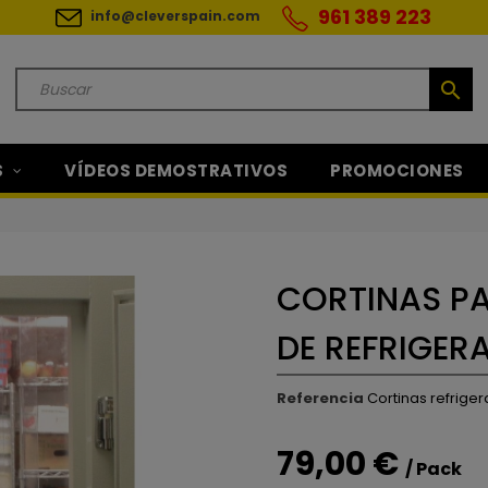
961 389 223
info@cleverspain.com
search
S
VÍDEOS DEMOSTRATIVOS
PROMOCIONES
CORTINAS P
DE REFRIGER
Referencia
Cortinas refrige
79,00 €
/ Pack