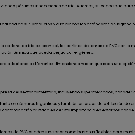
itando pérdidas innecesarias de frío. Además, su capacidad para s
a calidad de sus productos y cumplir con los estándares de higiene 
 la cadena de frío es esencial, las cortinas de lamas de PVC son la m
riación térmica que pueda perjudicar el género.
d para adaptarse a diferentes dimensiones hacen que sean una opció
resa del sector alimentario, incluyendo supermercados, panaderías,
nte en cámaras frigoríficas y también en áreas de exhibición de pro
 contaminación cruzada es de vital importancia en entornos donde l
 lamas de PVC pueden funcionar como barreras flexibles para mantener