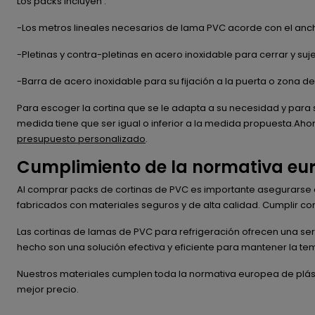
Los packs incluyen :
-Los metros lineales necesarios de lama PVC acorde con el ancho
-Pletinas y contra-pletinas en acero inoxidable para cerrar y su
-Barra de acero inoxidable para su fijación a la puerta o zona 
Para escoger la cortina que se le adapta a su necesidad y par
medida tiene que ser igual o inferior a la medida propuesta.Aho
presupuesto personalizado
.
Cumplimiento de la normativa eu
Al comprar packs de cortinas de PVC es importante asegurarse d
fabricados con materiales seguros y de alta calidad. Cumplir con
Las cortinas de lamas de PVC para refrigeración ofrecen una se
hecho son una solución efectiva y eficiente para mantener la te
Nuestros materiales cumplen toda la normativa europea de plásti
mejor precio.