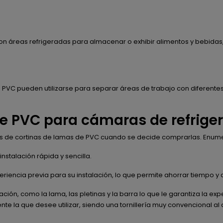
on áreas refrigeradas para almacenar o exhibir alimentos y bebidas, 
e PVC pueden utilizarse para separar áreas de trabajo con diferentes 
e PVC para cámaras de refrige
ks de cortinas de lamas de PVC cuando se decide comprarlas. Enum
nstalación rápida y sencilla.
riencia previa para su instalación, lo que permite ahorrar tiempo y 
ción, como la lama, las pletinas y la barra lo que le garantiza la e
ente la que desee utilizar, siendo una tornillería muy convencional a