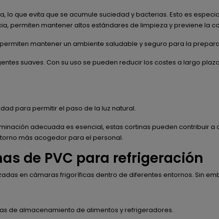
osa, lo que evita que se acumule suciedad y bacterias. Esto es esp
cia, permiten mantener altos estándares de limpieza y previene la 
cos permiten mantener un ambiente saludable y seguro para la prepa
entes suaves. Con su uso se pueden reducir los costes a largo plazo
dad para permitir el paso de la luz natural.
luminación adecuada es esencial, estas cortinas pueden contribuir a
 entorno más acogedor para el personal.
mas de PVC para refrigeración
izadas en cámaras frigoríficas dentro de diferentes entornos. Sin e
eas de almacenamiento de alimentos y refrigeradores.