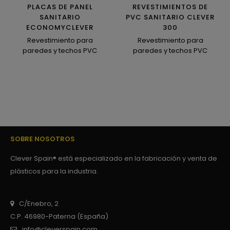
PLACAS DE PANEL
REVESTIMIENTOS DE
SANITARIO
PVC SANITARIO CLEVER
ECONOMYCLEVER
300
Revestimiento para
Revestimiento para
paredes y techos PVC
paredes y techos PVC
SOBRE NOSOTROS
Clever Spain® está especializado en la fabricación y venta de
plásticos para la industria.
C/Enebro, 2
C.P. 46980-Paterna (España)
info@cleverspain.com