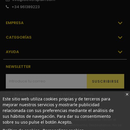
+34 961389223

EMPRESA

CATEGORÍAS

AYUDA
NEWSLETTER
SUSCRIBIRSE
Acepto las
condiciones y términos de uso
Este sitio web utiliza cookies propias y de terceros para
mejorar nuestros servicios y mostrarle publicidad
relacionada con sus preferencias mediante el análisis de
sus hábitos de navegación. Para dar su consentimiento
Responsable del Fichero: CLEVER SPAIN; Finalidad: solicitar recibir el
sobre su uso pulse el botón Acepto.
boletín de noticias; Legitimación: Consentimiento; Destinatarios: No se