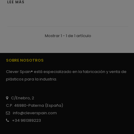
LEE MÁS
Mostrar 1 - 1 de 1 artículo
SOBRE NOSOTROS
Clever Spain® está especializado en la fabricación y venta de
plásticos para la industria.
C/Enebro, 2
C.P. 46980-Paterna (España)
info@cleverspain.com
+34 961389223