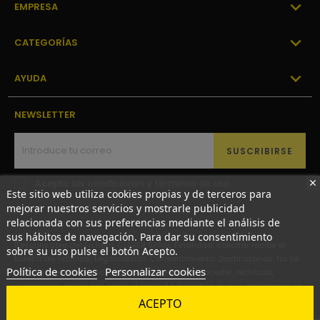

EMPRESA

CATEGORÍAS

AYUDA
NEWSLETTER
SUSCRIBIRSE
Acepto las
condiciones y términos de uso
Este sitio web utiliza cookies propias y de terceros para
mejorar nuestros servicios y mostrarle publicidad
relacionada con sus preferencias mediante el análisis de
sus hábitos de navegación. Para dar su consentimiento
Responsable del Fichero: CLEVER SPAIN; Finalidad: solicitar recibir el
sobre su uso pulse el botón Acepto.
boletín de noticias; Legitimación: Consentimiento; Destinatarios: No se
Política de cookies
Personalizar cookies
comunicarán los datos a terceros; Derechos: Acceder, rectificar,
suprimir los datos así como el resto de derechos que le explicamos en
nuestra Política de Privacidad.
ACEPTO