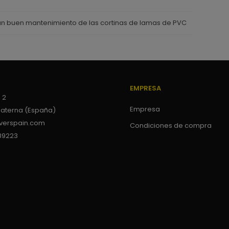
n buen mantenimiento de las cortinas de lamas de PVC
EMPRESA
 2
Empresa
Paterna (España)
verspain.com
Condiciones de compra
89223