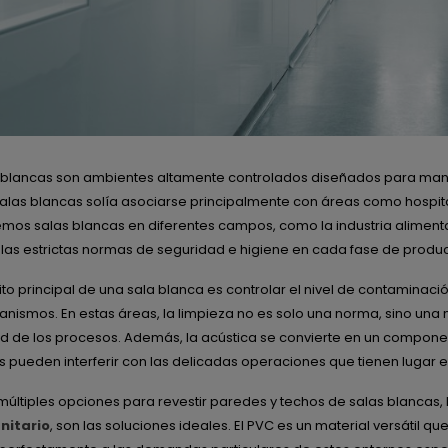
 blancas son ambientes altamente controlados diseñados para mante
alas blancas solía asociarse principalmente con áreas como hospita
emos salas blancas en diferentes campos, como la industria alimentar
las estrictas normas de seguridad e higiene en cada fase de produ
ito principal de una sala blanca es controlar el nivel de contaminac
nismos. En estas áreas, la limpieza no es solo una norma, sino una n
d de los procesos. Además, la acústica se convierte en un component
pueden interferir con las delicadas operaciones que tienen lugar e
 múltiples opciones para revestir paredes y techos de salas blancas, 
nitario
, son las soluciones ideales. El PVC es un material versátil