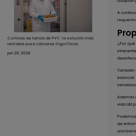
adaptan 
A continu
requerimi
Prop
Cortinas de lamas de PVC: la solución más
¿Por qué
rentable para cámaras frigoríficas
inherente
jun 29, 2026
desinfecc
También l
esencial.
sensibles
Además de
vida útil
Podemos c
de entorn
una barre