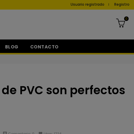
Usuario registrado
Registro
0
BLOG
CONTACTO
 de PVC son perfectos
comment
Comentario:
0
favorite
Likes:
1724