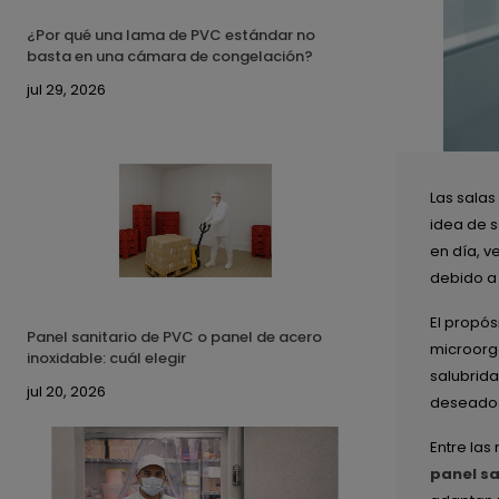
¿Por qué una lama de PVC estándar no
basta en una cámara de congelación?
jul 29, 2026
Las salas
idea de s
en día, v
debido a 
El propós
Panel sanitario de PVC o panel de acero
microorga
inoxidable: cuál elegir
salubrida
jul 20, 2026
deseados 
Entre las
panel sa