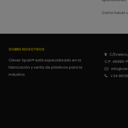
Cómo hacer u
SOBRE NOSOTROS
C/Enebro,
Clever Spain® está especializado en la
C.P. 46980-
fabricación y venta de plásticos para la
info@cle
industria.
+34 9613