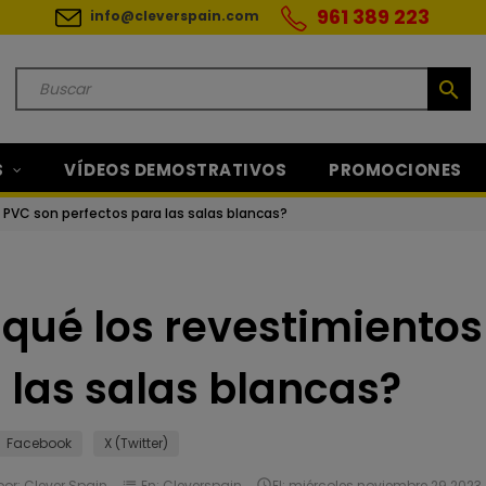
961 389 223
info@cleverspain.com
search
S
VÍDEOS DEMOSTRATIVOS
PROMOCIONES
 PVC son perfectos para las salas blancas?
 qué los revestimientos
 las salas blancas?
Facebook
X (Twitter)
por:
Clever Spain
list
En:
Cleverspain

El:
miércoles
noviembre
29
2023