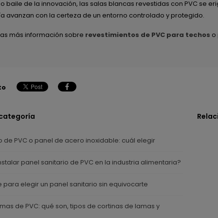
uo baile de la innovación, las salas blancas revestidas con PVC se e
a avanzan con la certeza de un entorno controlado y protegido.
itas más información sobre
revestimientos de PVC para techos
o
to
 categoría
Relac
o de PVC o panel de acero inoxidable: cuál elegir
nstalar panel sanitario de PVC en la industria alimentaria?
 para elegir un panel sanitario sin equivocarte
amas de PVC: qué son, tipos de cortinas de lamas y