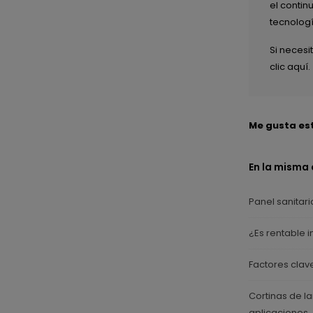
el contin
tecnologí
Si neces
clic aquí.
Me gusta es
En la misma
Panel sanitari
¿Es rentable i
Factores clave
Cortinas de l
aplicaciones