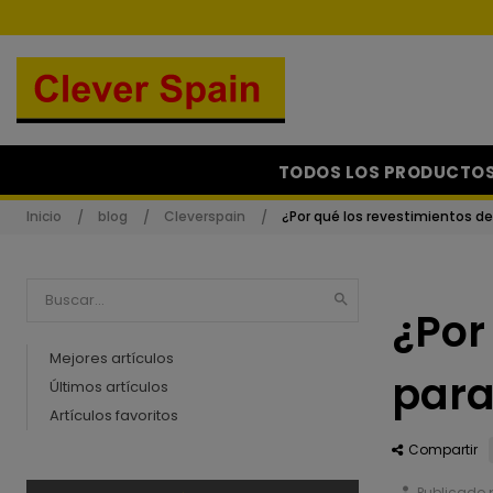
TODOS LOS PRODUCTO
Inicio
blog
Cleverspain
¿Por qué los revestimientos de

¿Por
Mejores artículos
para
Últimos artículos
Artículos favoritos
Compartir
person
Publicado 