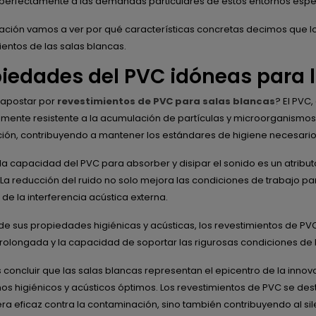
perfectamente a las demandas particulares de estos entornos espe
ación vamos a ver por qué características concretas decimos que lo
entos de las salas blancas.
iedades del PVC idóneas para 
 apostar por
revestimientos de PVC para salas blancas
? El PVC,
mente resistente a la acumulación de partículas y microorganismos. Es
ión, contribuyendo a mantener los estándares de higiene necesarios
a capacidad del PVC para absorber y disipar el sonido es un atributo
 La reducción del ruido no solo mejora las condiciones de trabajo p
 de la interferencia acústica externa.
 sus propiedades higiénicas y acústicas, los revestimientos de PVC 
 prolongada y la capacidad de soportar las rigurosas condiciones de 
oncluir que las salas blancas representan el epicentro de la inno
os higiénicos y acústicos óptimos. Los revestimientos de PVC se de
ra eficaz contra la contaminación, sino también contribuyendo al sile