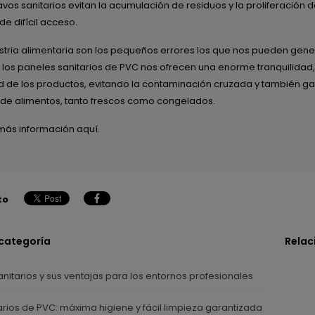
vos sanitarios evitan la acumulación de residuos y la proliferación 
 de difícil acceso.
ustria alimentaria son los pequeños errores los que nos pueden g
, los paneles sanitarios de PVC nos ofrecen una enorme tranquilidad, 
 de los productos, evitando la contaminación cruzada y también g
 de alimentos, tanto frescos como congelados.
más información aquí.
to
 categoría
Relac
nitarios y sus ventajas para los entornos profesionales
arios de PVC: máxima higiene y fácil limpieza garantizada