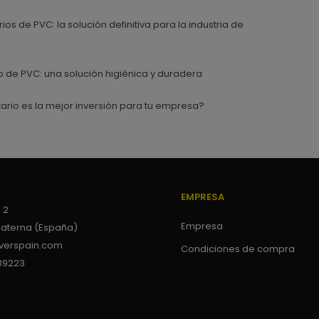
ios de PVC: la solución definitiva para la industria de
io de PVC: una solución higiénica y duradera
tario es la mejor inversión para tu empresa?
EMPRESA
 2
Empresa
Paterna (España)
verspain.com
Condiciones de compra
89223