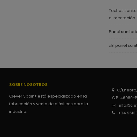
Techos sanitar
alimentación
Panel sanitar
¿El panel sani
SOBRE NOSOTROS
C/Enebro,
Clever Spain® está especializado en la
C.P. 46980-
fabricación y venta de plásticos para la
info@cle
industria.
+34 9613