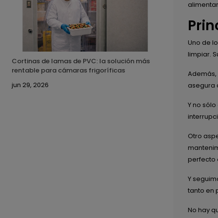
alimentar
Prin
Uno de lo
limpiar. 
Cortinas de lamas de PVC: la solución más
rentable para cámaras frigoríficas
Además, c
jun 29, 2026
asegura q
Y no sólo
interrupc
Otro aspe
mantenim
perfecto 
Y seguimo
tanto en
No hay qu