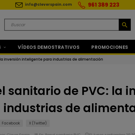
961 389 223
info@cleverspain.com
search
S
VÍDEOS DEMOSTRATIVOS
PROMOCIONES
 la inversión inteligente para industrias de alimentación
l sanitario de PVC: la i
 industrias de aliment
Facebook
X (Twitter)
por:
Clever Spain
list
En:
Panel sanitario PVC

El:
lunes
septiembre
29
2