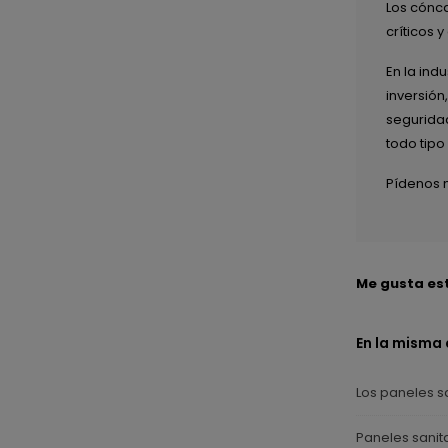
Los cónca
críticos y
En la ind
inversión
seguridad
todo tipo
Pídenos 
Me gusta es
En la misma
Los paneles sa
Paneles sanit