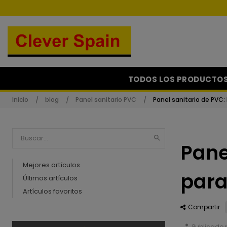
TODOS LOS PRODUCTO
Inicio
blog
Panel sanitario PVC
Panel sanitario de PVC:

Pane
Mejores artículos
para
Últimos artículos
Artículos favoritos
Compartir
person
Publicado 