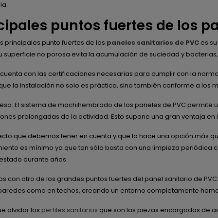
ia.
cipales puntos fuertes de los p
s principales punto fuertes de los
paneles sanitarios de PVC
es su
Su superficie no porosa evita la acumulación de suciedad y bacteria
uenta con las certificaciones necesarias para cumplir con la norma
ue la instalación no solo es práctica, sino también conforme a los m
 eso. El sistema de machihembrado de los paneles de PVC permite un
iones prolongadas de la actividad. Esto supone una gran ventaja en 
cto que debemos tener en cuenta y que lo hace una opción más que 
iento es mínimo ya que tan sólo basta con una limpieza periódica 
estado durante años.
s con otro de los grandes puntos fuertes del panel sanitario de PVC: 
 paredes como en techos, creando un entorno completamente homo
e olvidar los
perfiles sanitarios
que son las piezas encargadas de as