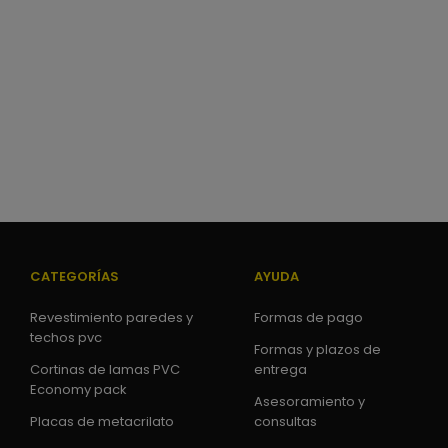
CATEGORÍAS
AYUDA
Revestimiento paredes y
Formas de pago
techos pvc
Formas y plazos de
Cortinas de lamas PVC
entrega
Economy pack
Asesoramiento y
Placas de metacrilato
consultas