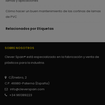
lamas y aplicaciones
Cómo hacer un buen mantenimiento de las cortinas de lamas
de PVC
Relacionados por Etiquetas
SOBRE NOSOTROS
Clever Spain® está especializado en la fabricación y venta de
plásticos para la industria.
C/Enebro, 2
C.P. 46980-Paterna (España)
info@cleverspain.com
+34 961389223