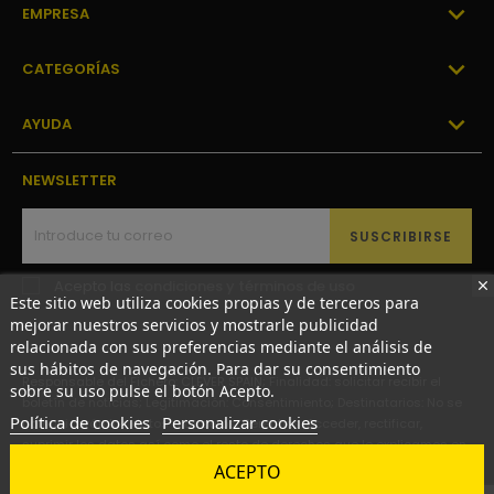

EMPRESA

CATEGORÍAS

AYUDA
NEWSLETTER
SUSCRIBIRSE
Acepto las
condiciones y términos de uso
Este sitio web utiliza cookies propias y de terceros para
mejorar nuestros servicios y mostrarle publicidad
relacionada con sus preferencias mediante el análisis de
sus hábitos de navegación. Para dar su consentimiento
Responsable del Fichero: CLEVER SPAIN; Finalidad: solicitar recibir el
sobre su uso pulse el botón Acepto.
boletín de noticias; Legitimación: Consentimiento; Destinatarios: No se
Política de cookies
Personalizar cookies
comunicarán los datos a terceros; Derechos: Acceder, rectificar,
suprimir los datos así como el resto de derechos que le explicamos en
nuestra Política de Privacidad.
ACEPTO