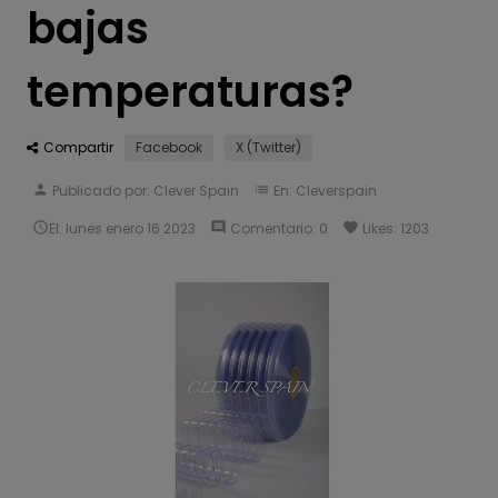
bajas
temperaturas?
Compartir
Facebook
X (Twitter)
person
Publicado por:
Clever Spain
list
En:
Cleverspain

El:
lunes
enero
16
2023
comment
Comentario:
0
favorite
Likes:
1203